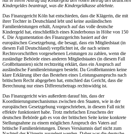
hat in ihrem Antrag auf Kindergeld den vollen Betrag des deutschen
Kindergeldes beantragt, was die Kindergeldkasse ablehnte.
Das Finanzgericht Köln hat entschieden, dass die Klägerin, die mit
ihrer Tochter in Deutschland lebt und keine ausländischen
Familienleistungen erhält, Anspruch auf das volle deutsche
Kindergeld hat, einschließlich eines Kinderbonus in Höhe von 150
€. Die Argumentation des Finanzgerichts basiert auf der
europäischen Gesetzgebung, die besagt, dass ein Mitgliedstaat (in
diesem Fall Deutschland) verpflichtet ist, die nach seinen
Rechtsvorschriften vorgesehenen Leistungen zu zahlen, wenn die
zuständige Behörde eines anderen Mitgliedstaates (in diesem Fall
Großbritannien) nicht rechtzeitig erklärt, dass ein Anspruch auf
ausländische Familienleistungen besteht. Da Großbritannien keine
klare Erklärung über das Bestehen eines Leistungsanspruchs nach
britischem Recht abgegeben hat, entschied das Gericht, dass die
Berechnung nur eines Differenzbetrags rechtswidrig ist.
Das Finanzgericht wies außerdem darauf hin, dass der
Koordinierungsmechanismus zwischen den Staaten, wie in der
europäischen Gesetzgebung vorgeschrieben, in diesem Fall nicht
effektiv funktioniert habe. Trotz mehrfachen Ersuchens der
deutschen Behörde gab es von der britischen Seite keine konkrete
Stellungnahme zu einem möglichen Anspruch des Vaters auf
britische Familienleistungen. Dieses Versäumnis darf nicht zum
Nachteil der Klägerin ausgelegt werden. Daher war die deutsche