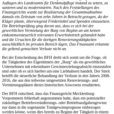
Auflagen des Landesamts für Denkmalpflege instand zu setzen, zu
sanieren und zu modernisieren. Nach den Feststellungen des
Finanzgerichts wurde zur Realisierung der Gesamtmaßnahme
damals ein Zeitraum von zehn Jahren in Betracht gezogen, da der
Kläger plante, überwiegend Fördermittel und Spenden einzusetzen.
Die Betriebsprüfung ging davon aus, dass es sich bei der
gewerblichen Vermietung der Burg von Beginn an um keinen
einkommensteuerlich relevanten Erwerbsbetrieb gehandelt habe
und die Ursachen für die dortigen Renovierungstätigkeiten
ausschließlich im privaten Bereich lägen. Das Finanzamt erkannte
die geltend gemachten Verluste nicht an.
Bei der Entscheidung des BFH dreht sich somit um die Frage, ob
die Tätigkeiten des Eigentümers der „Burg“ als ein gewerbliches
Unternehmen mit erkennbarer Gewinnerzielungsabsicht einzustufen
sind oder ob es sich hierbei um eine Liebhaberei handelt. Der Streit
betrifft die steuerliche Behandlung der Verluste in den Jahren 2008-
2016, die aus den teilweise umgesetzten Renovierungs- und
Vermietungsplänen dieses historischen Anwesens resultierten.
Der BFH entschied, dass das Finanzgericht Mecklenburg-
Vorpommern fehlerhaft angenommen hatte, dass ein potenzieller
zukünftiger Betriebsveräußerungs- oder Betriebsaufgabengewinn
nur dann in die sogenannte Totalgewinnprognose einbezogen
werden könne, wenn dies bereits zu Beginn der Tätigkeit in einem