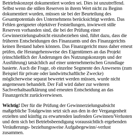
Betriebskonzept dokumentiert worden sei. Dies ist unzutreffend.
Selbst wenn die stillen Reserven in ihrem Wert nicht zu Beginn
dokumentiert wurden, müssen sie bei der Beurteilung des
Gesamtpotentials des Unternehmens berücksichtigt werden. Das
Fehlen geeigneter objektiver Feststellungen, inwieweit stille
Reserven vorhanden sind, die bei der Prüfung einer
Gewinnerzielungsabsicht einzubeziehen sind, führt dazu, dass die
früheren Entscheidungen des Finanzamts und des Finanzgerichts
keinen Bestand haben können. Das Finanzgericht muss daher erneut
prüfen, die Herangehensweise des Eigentümers an das Projekt
(einschließlich der Änderungen des Nutzungskonzepts und der
Ausführung) tatsächlich auf einer unternehmerischen Grundlage
basierte. Auch die Frage, ob einzelne Segmente des Anwesens (zum
Beispiel für private oder landwirtschaftliche Zwecke)
möglicherweise separat bewertet werden müssen, wurde nicht
angemessen behandelt. Der Fall wird daher zur weiteren
Sachverhaltsaufklärung und erneuten Entscheidung an das
Finanzgericht zurückverwiesen.
Wichtig!
Der für die Prüfung der Gewinnerzielungsabsicht
maßgebliche Totalgewinn setzt sich aus den in der Vergangenheit
erzielten und künftig zu erwartenden laufenden Gewinnen/Verlusten
und dem sich bei Betriebsbeendigung voraussichtlich ergebenden
Veräußerungs- beziehungsweise Aufgabegewinn/-verlust
zusammen.